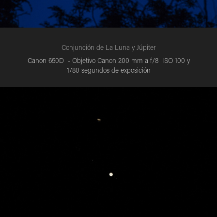
Conjunción de La Luna y Júpiter
Canon 650D - Objetivo Canon 200 mm a f/8 ISO 100 y
1/80 segundos de exposición